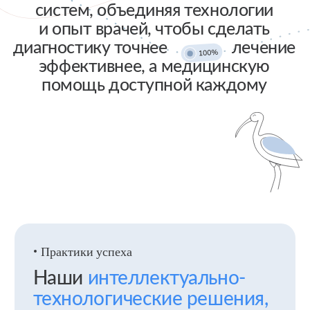
Интегрированная медицинская
информационная система представляет
собой комплексное решение для
автоматизации медицинских учреждений
различного уровня.
Цена рабочего места варьируется
от 7 000 руб.
Система обеспечивает:
ведение электронной истории болезни
пациента;
управление лечебным процессом;
учет ресурсов медицинского
учреждения;
интеграцию с внешними системами
здравоохранения;
и другой функционал.
Надёжный понимающий ассистент,
объединяющий участников
здравоохранения в единую
информационную сеть