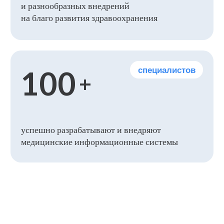
систем, объединяя технологии
и опыт врачей, чтобы сделать
диагностику точнее⠀ ⠀⠀⠀⠀лечение
эффективнее, а медицинскую
помощь доступной каждому
Практики успеха
Наши
интеллектуально-
технологические решения,
доказавшие свою
эффективность
Эффект ощутимый — создаем
незаменимый инструмент для
современной медицины