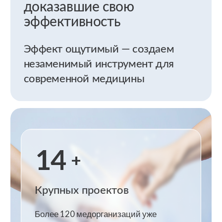
Смотреть документацию
Преимущества
Уровень преимуществ,
который
внушает доверие
Надежность
ФСТЭК
и безопасность
Мы гарантируем безопасность ваших данных
благодаря использованию передовых технологий