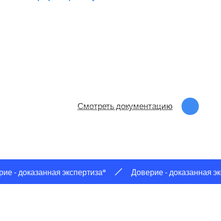
внедрения новых технологий, что минимизирует
затраты на переход и в целом упрощает процесс
внедрения. Поддержка стандартов и протоколов
существующих решений позволяет избежать
конфликтов и сбоев в работе.
Адаптивность и сотрудничество
Мы развиваем собственные цифровые продукты,
вникая в потребности пользователей, а также
успешно работаем над проектами в партнерстве.
Наша работа соответствует
 - доказанная экспертиза°
Доверие - доказанная эксп
стандартам, лицензиям и нормам
отечественного законодательства,
отмечена наградами и премиями