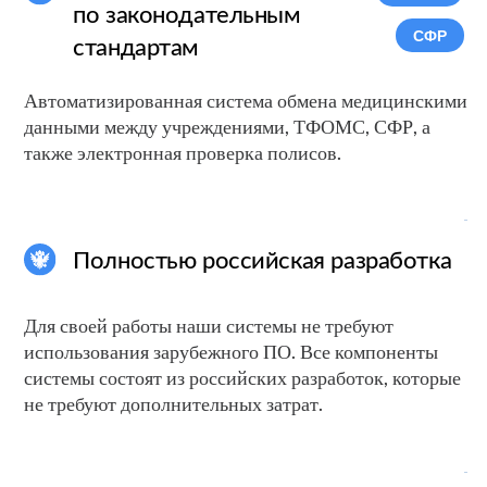
Партнерство
Включение поддержки Фондом
содействия инновациям в стратегию
компании позволяет укрепить позицию
на рынке, привлечь инвестиции и
ускорить процесс реализации
инновационных проектов
Сертифицированные
разработки
Важный аспект
надежности
и легальности наших
цифровых
продуктов
Смотреть сертификаты