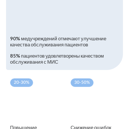
Повышение
Снижение ошибок
эффективности
в медицинской
работы персонала
практике
Сотрудничество
Нашему профессиональному
опыту
доверяют федеральные
и региональные организации
,
а также представители
бизнес-сектора