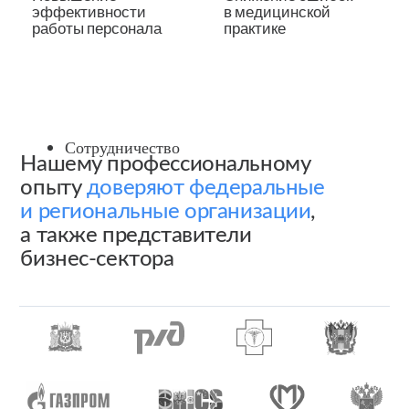
О
Мы помогаем
перейти на новый
нас
уровень взаимодействия
всем
участникам здравоохранения
лет
13
+
сложных и важных задач, нетривиальных
вызовов
и разнообразных внедрений
на благо развития здравоохранения
специалистов
100
+
успешно разрабатывают и внедряют