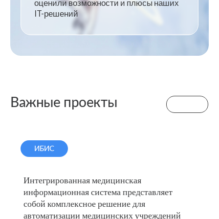
шифрования и многоуровневой защиты. Следуем
строгим требованиям ФСТЭК, что обеспечивает
защиту конфиденциальной медицинской
информации.
Обмен данными
ТФОМС
по законодательным
СФР
стандартам
Автоматизированная система обмена медицинскими
данными между учреждениями, ТФОМС, СФР, а
также электронная проверка полисов.
Полностью российская разработка
Для своей работы наши системы не требуют
использования зарубежного ПО. Все компоненты
системы состоят из российских разработок, которые
не требуют дополнительных затрат.