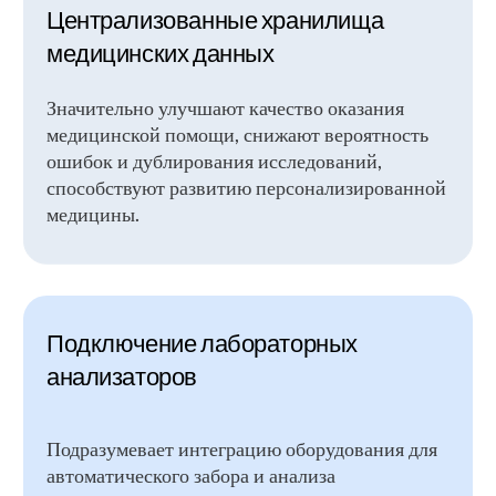
Поддержка Фондом содействия инновациям
КАК НАС НАЙТИ
347 904, Ростовская область, г. Таганрог,
ул. Социалистическая, д. 5. офис 2
+7 (863) 333 29 74 (Таганрог)
info@oblteh.ru