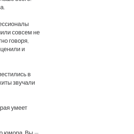
а.
фессионалы
чили совсем не
но говоря,
оценили и
местились в
 хиты звучали
орая умеет
о юмора. Вы —