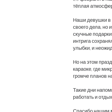
тёплая атмосфер
Наши девушки в 
своего дела, но
скучные подарки
интрига сохранял
улыбки, и неожи
Но на этом праз
караоке, где мик
громче планов на
Такие дни напом
работать и отдых
Спасибо нашим м